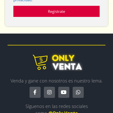
Venda y gane con nosotros es nuestro lema.
Síguenos en las redes sociales
como
@Only.Venta