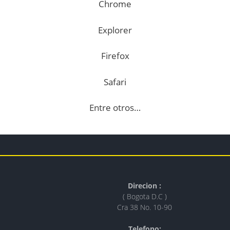
Chrome
Explorer
Firefox
Safari
Entre otros…
Direcion :
( Bogota D.C )
Cra 38 No. 10-90
Telefono: