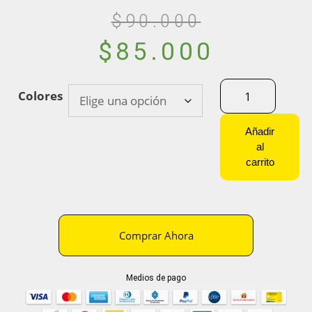
$
90.000
$
85.000
Colores
Añadir
al
carrito
Comprar Ahora
Medios de pago