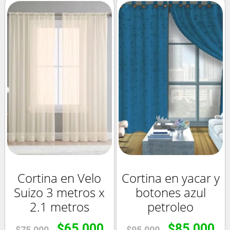
Cortina en Velo
Cortina en yacar y
Suizo 3 metros x
botones azul
2.1 metros
petroleo
$
65.000
$
85.000
$
75.000
$
95.000