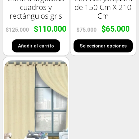
cuadros y
de 150 Cm X 210
rectángulos gris
Cm
$
110.000
$
65.000
$
125.000
$
75.000
Añadir al carrito
Seleccionar opciones