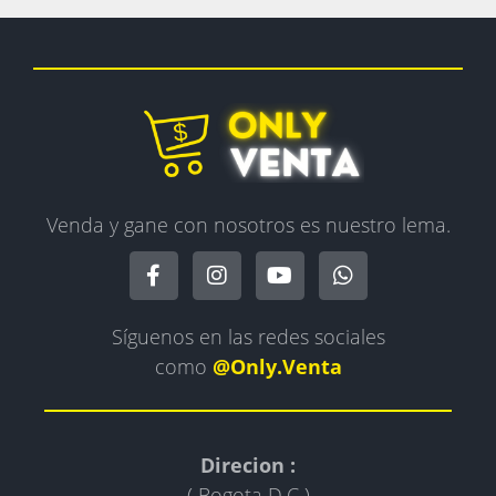
Venda y gane con nosotros es nuestro lema.
Síguenos en las redes sociales
como
@Only.Venta
Direcion :
( Bogota D.C )